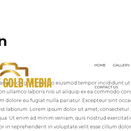
n
HOME
GALLERY
adipisicing elit, sed do eiusmod tempor incididunt ut
CONTACT US
on ullamco laboris nisi ut aliquip ex ea commodo cons
lum dolore eu fugiat nulla pariatur. Excepteur sint occ
 est laborum. Lorem ipsum dolor sit amet, consectetur
ua. Ut enim ad minim veniam, quis nostrud exercitatio
in reprehenderit in voluptate velit esse cillum dolore