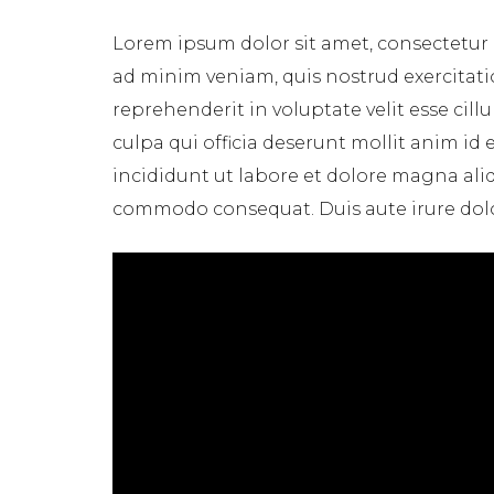
Lorem ipsum dolor sit amet, consectetur 
ad minim veniam, quis nostrud exercitati
reprehenderit in voluptate velit esse cil
culpa qui officia deserunt mollit anim id
incididunt ut labore et dolore magna aliq
commodo consequat. Duis aute irure dolor 