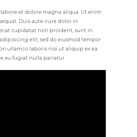
 labore et dolore magna aliqua. Ut enim
equat. Duis aute irure dolor in
aecat cupidatat non proident, sunt in
 adipisicing elit, sed do eiusmod tempor
n ullamco laboris nisi ut aliquip ex ea
 eu fugiat nulla pariatur.