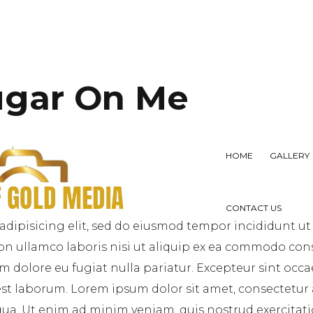
ugar On Me
HOME
GALLERY
CONTACT US
adipisicing elit, sed do eiusmod tempor incididunt ut
on ullamco laboris nisi ut aliquip ex ea commodo cons
lum dolore eu fugiat nulla pariatur. Excepteur sint occ
 est laborum. Lorem ipsum dolor sit amet, consectetur
ua. Ut enim ad minim veniam, quis nostrud exercitatio