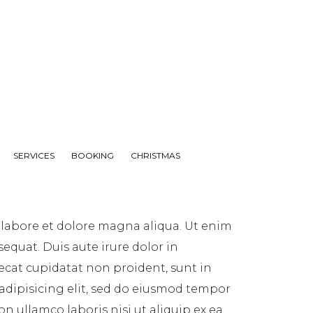
SERVICES
BOOKING
CHRISTMAS
 labore et dolore magna aliqua. Ut enim
equat. Duis aute irure dolor in
aecat cupidatat non proident, sunt in
 adipisicing elit, sed do eiusmod tempor
n ullamco laboris nisi ut aliquip ex ea